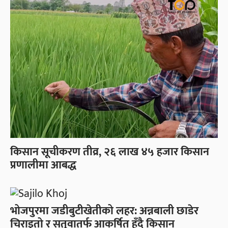
किसान सूचीकरण तीव्र, २६ लाख ४५ हजार किसान
प्रणालीमा आबद्ध
भोजपुरमा जडीबुटीखेतीको लहर: अन्नबाली छाडेर
चिराइतो र सतुवातर्फ आकर्षित हुँदै किसान