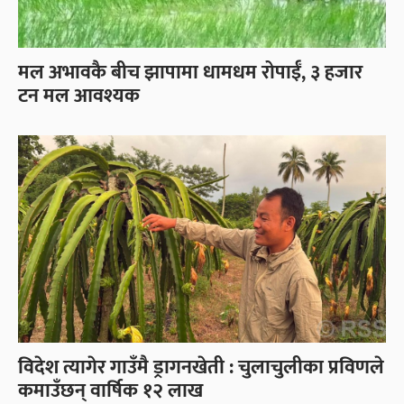
मल अभावकै बीच झापामा धामधम रोपाईँ, ३ हजार
टन मल आवश्यक
विदेश त्यागेर गाउँमै ड्रागनखेती : चुलाचुलीका प्रविणले
कमाउँछन् वार्षिक १२ लाख