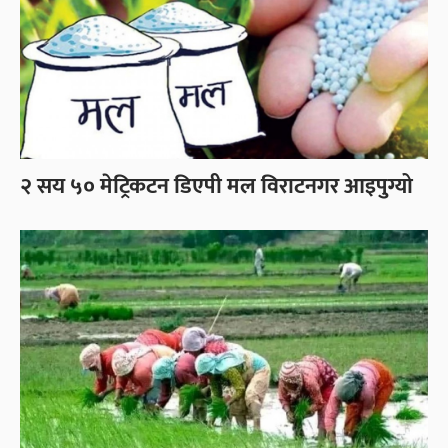
२ सय ५० मेट्रिकटन डिएपी मल विराटनगर आइपुग्यो