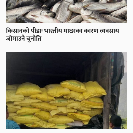
किसानको पीडाः भारतीय माछाका कारण व्यवसाय
जोगाउनै चुनौति