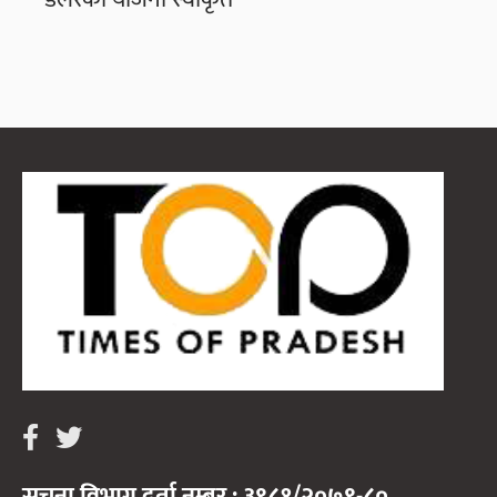
सूचना विभाग दर्ता नम्बर : ३९८१/२०७९-८०