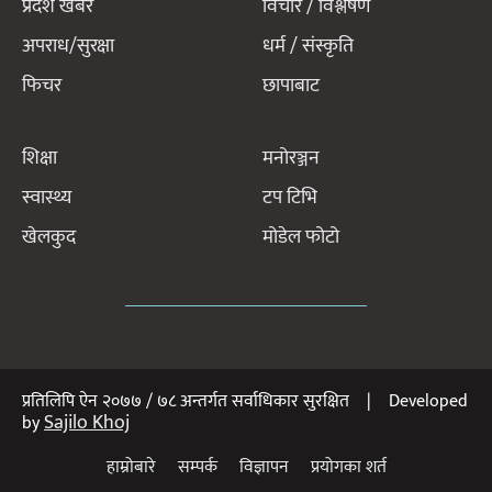
प्रदेश खबर
विचार / विश्लेषण
अपराध/सुरक्षा
धर्म / संस्कृति
फिचर
छापाबाट
शिक्षा
मनोरञ्जन
स्वास्थ्य
टप टिभि
खेलकुद
मोडेल फोटो
प्रतिलिपि ऐन २०७७ / ७८ अन्तर्गत सर्वाधिकार सुरक्षित | Developed
Sajilo Khoj
by
हाम्रोबारे
सम्पर्क
विज्ञापन
प्रयोगका शर्त