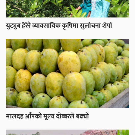
युट्युब हेरेरै व्यावसायिक कृषिमा सुलोचना शेर्पा
मालदह आँपको मूल्य दोब्बरले बढ्यो