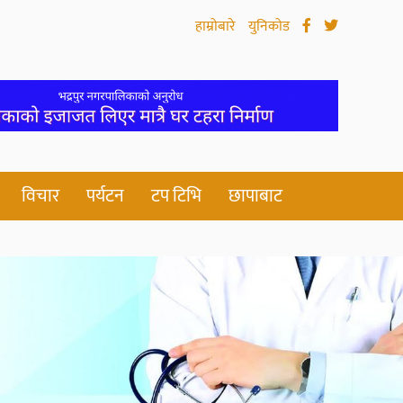
हाम्रोबारे
युनिकोड
विचार
पर्यटन
टप टिभि
छापाबाट