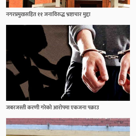
नगरप्रमुखसहित ११ जनाविरुद्ध भ्रष्टाचार मुद्दा
जबरजस्ती करणी गरेको आरोपमा एकजना पक्राउ