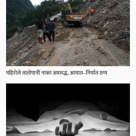
पहिरोले तातोपानी नाका अवरुद्ध, आयात–निर्यात ठप्प