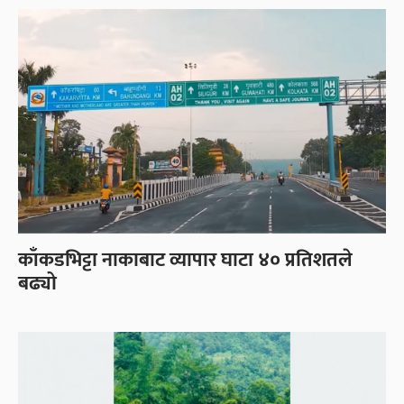
काँकडभिट्टा नाकाबाट व्यापार घाटा ४० प्रतिशतले
बढ्यो