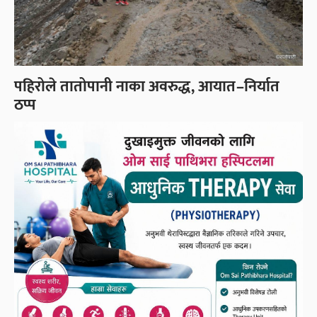
पहिरोले तातोपानी नाका अवरुद्ध, आयात–निर्यात
ठप्प