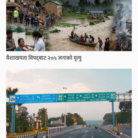
वैशाखयता विपद्‌बाट २०५ जनाको मृत्यु