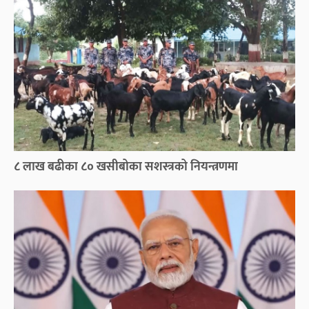
८ लाख बढीका ८० खसीबोका सशस्त्रको नियन्त्रणमा