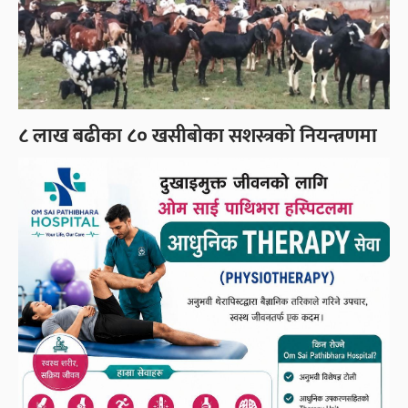
८ लाख बढीका ८० खसीबोका सशस्त्रको नियन्त्रणमा