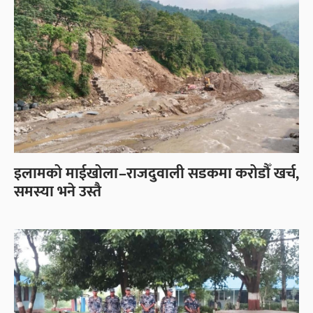
इलामको माईखोला–राजदुवाली सडकमा करोडौँ खर्च,
समस्या भने उस्तै