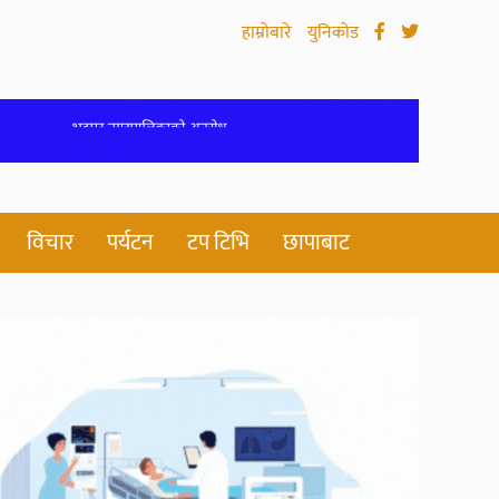
हाम्रोबारे
युनिकोड
विचार
पर्यटन
टप टिभि
छापाबाट