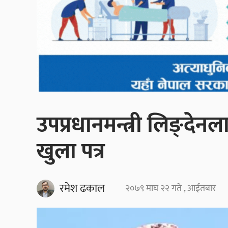
उपप्रधानमन्त्री लिङ्दे
खुला पत्र
रमेश ढकाल
२०७९ माघ २२ गते , आईतबार