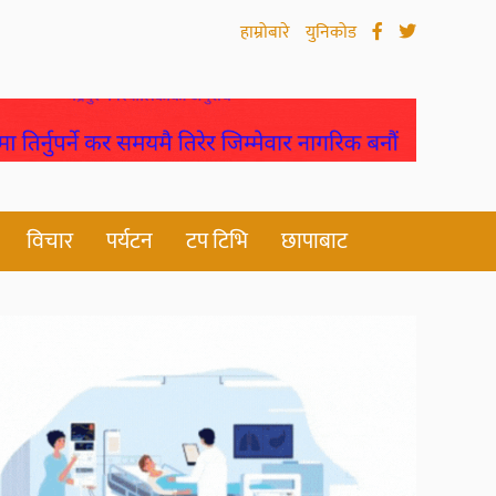
हाम्रोबारे
युनिकोड
विचार
पर्यटन
टप टिभि
छापाबाट