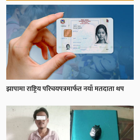
झापामा राष्ट्रिय परिचयपत्रमार्फत नयाँ मतदाता थप