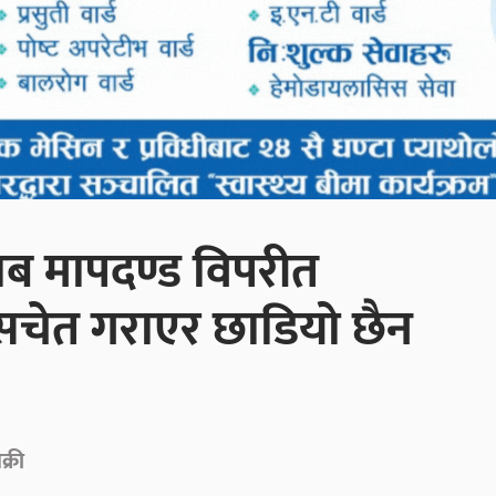
याब मापदण्ड विपरीत
सचेत गराएर छाडियो छैन
्री