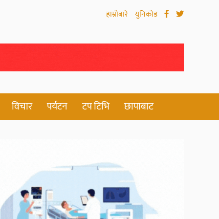
हाम्रोबारे
युनिकोड
विचार
पर्यटन
टप टिभि
छापाबाट