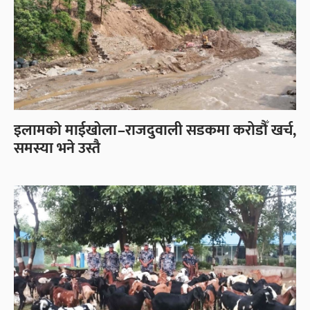
इलामको माईखोला–राजदुवाली सडकमा करोडौँ खर्च,
समस्या भने उस्तै