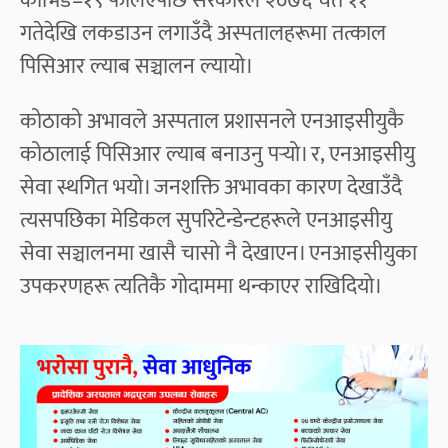
कोभिड–१९ फैलिएपछि सरकारले २०७६ चैत ११
गतेदेखि लकडाउन लगाउँदै अस्पतालहरूमा तत्काल
पिसिआर ल्याब सञ्चालन ल्यायो।
कोठाको अभावले अस्पताल प्रशासनले एनआइसीयुकै
कोठालाई पिसिआर ल्याब बनाउनु पर्‍यो। र, एनआइसीयु
सेवा स्थगित भयो। जनशक्ति अभावका कारण देखाउँदै
त्यसपछिका मेडिकल सुपरिटेन्डेन्टहरूले एनआइसीयु
सेवा सञ्चालनमा खासै चासो नै देखाएन। एनआइसीयुका
उपकरणहरू त्यतिकै गोदाममा थन्काएर राखिदियो।