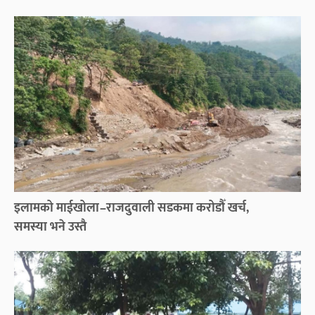
इलामको माईखोला–राजदुवाली सडकमा करोडौँ खर्च,
समस्या भने उस्तै