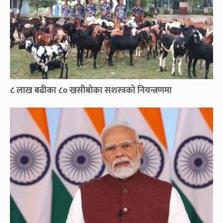
८ लाख बढीका ८० खसीबोका सशस्त्रको नियन्त्रणमा