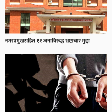
नगरप्रमुखसहित ११ जनाविरुद्ध भ्रष्टाचार मुद्दा