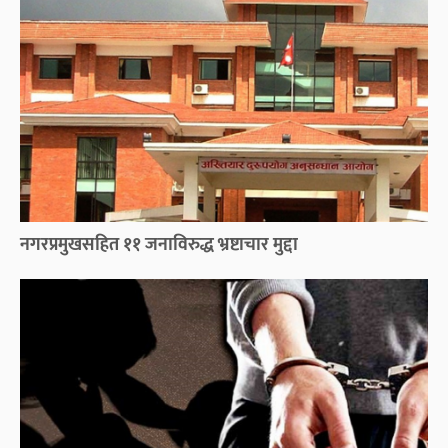
नगरप्रमुखसहित ११ जनाविरुद्ध भ्रष्टाचार मुद्दा