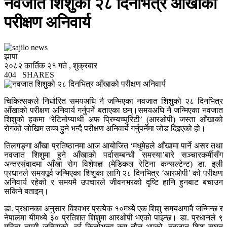
नवजात शिशुको २८ दिनभित्र आँखाको
परीक्षण अनिवार्य
झापा
२०८२ कार्तिक २१ गते , शुक्रबार
404
SHARES
चिकित्सकले निर्धारित समयअघि नै जन्मिएका नवजात शिशुको २८ दिनभित्र
आँखाको परीक्षण अनिवार्य गर्नुपर्ने बताएका छन्।समयअघि नै जन्मिएका नवजात
शिशुको हकमा ‘रेटिनोप्याथी अफ प्रिम्यच्युरिटी’ (आरओपी) जस्ता आँखाको
रोगको जोखिम उच्च हुने भन्दै परीक्षण अनिवार्य गर्नुपर्नेमा जोड दिइएको हो।
तिलगङ्गा आँखा प्रतिष्ठानमा आज आयोजित ‘मधुमेहले आँखामा पार्ने असर तथा
नवजात शिशुमा हुने आँखाको पर्दासम्बन्धी समस्या’बारे सञ्चारकर्मीसँग
अन्तरसंवादमा आँखा रोग विशेषज्ञ (मेडिकल रेटिना कन्सल्टेन्ट) डा. इली
प्रधानले समयपूर्व जन्मिएका शिशुका लागि २८ दिनभित्र ‘आरओपी’ को परीक्षण
अनिवार्य रहेको र समयमै उपचारले जीवनभरको दृष्टि हानि हुनबाट बचाउन
सकिने बताइन्।
डा. प्रधानका अनुसार विश्वभर प्रत्येक १०मध्ये एक शिशु समयअगावै जन्मिन्छ र
नेपालमा यीमध्ये ३० प्रतिशत शिशुमा आरओपी भएको पाइन्छ। डा. प्रधानले ९
महिना नपुगी जन्मिएको, दुई किलोभन्दा कम तौल भएको, नवजात शिशु सघन