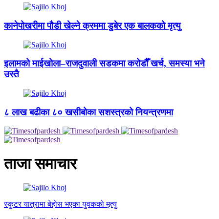
कानेपोखरीमा पौडी खेल्ने क्रममा डुबेर एक बालकको मृत्यु
इलामको माईखोला–राजदुवाली सडकमा करोडौँ खर्च, समस्या भने
उस्तै
८ लाख बढीका ८० खसीबोका सशस्त्रको नियन्त्रणमा
ताजा समाचार
स्कुटर यात्रामा बेहोस भएका युवकको मृत्यु