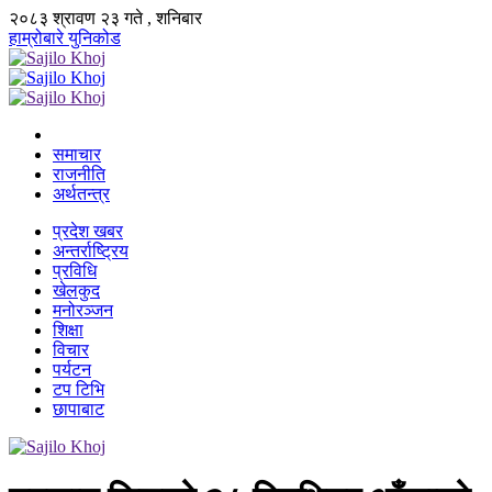
२०८३ श्रावण २३ गते , शनिबार
हाम्रोबारे
युनिकोड
समाचार
राजनीति
अर्थतन्त्र
प्रदेश खबर
अन्तर्राष्ट्रिय
प्रविधि
खेलकुद
मनोरञ्जन
शिक्षा
विचार
पर्यटन
टप टिभि
छापाबाट