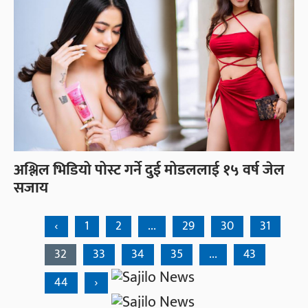
अश्लिल भिडियो पोस्ट गर्ने दुई मोडललाई १५ वर्ष जेल
सजाय
‹
1
2
...
29
30
31
32
33
34
35
...
43
44
›