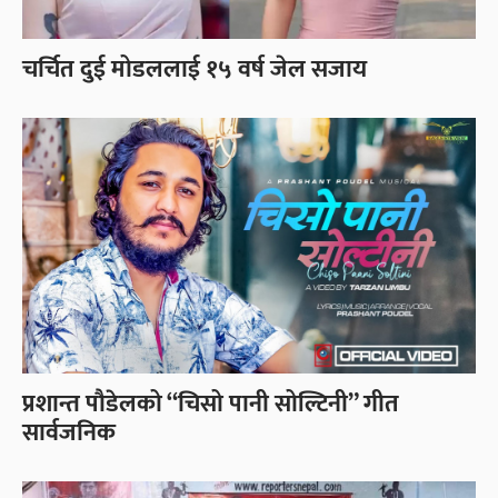
चर्चित दुई मोडललाई १५ वर्ष जेल सजाय
प्रशान्त पौडेलको “चिसो पानी सोल्टिनी” गीत
सार्वजनिक