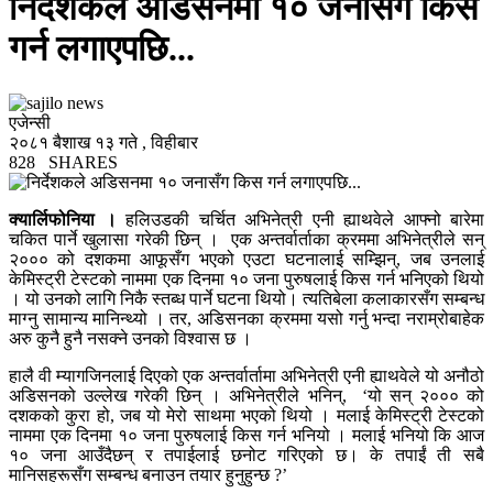
निर्देशकले अडिसनमा १० जनासँग किस
गर्न लगाएपछि...
एजेन्सी
२०८१ बैशाख १३ गते , विहीबार
828
SHARES
क्यार्लिफोनिया ।
हलिउडकी चर्चित अभिनेत्री एनी ह्याथवेले आफ्नो बारेमा
चकित पार्ने खुलासा गरेकी छिन् । एक अन्तर्वार्ताका क्रममा अभिनेत्रीले सन्
२००० को दशकमा आफूसँग भएको एउटा घटनालाई सम्झिन्, जब उनलाई
केमिस्ट्री टेस्टको नाममा एक दिनमा १० जना पुरुषलाई किस गर्न भनिएको थियो
। यो उनको लागि निकै स्तब्ध पार्ने घटना थियो। त्यतिबेला कलाकारसँग सम्बन्ध
माग्नु सामान्य मानिन्थ्यो । तर, अडिसनका क्रममा यसो गर्नु भन्दा नराम्रोबाहेक
अरु कुनै हुनै नसक्ने उनको विश्वास छ ।
हालै वी म्यागजिनलाई दिएको एक अन्तर्वार्तामा अभिनेत्री एनी ह्याथवेले यो अनौठो
अडिसनको उल्लेख गरेकी छिन् । अभिनेत्रीले भनिन्, ‘यो सन् २००० को
दशकको कुरा हो, जब यो मेरो साथमा भएको थियो । मलाई केमिस्ट्री टेस्टको
नाममा एक दिनमा १० जना पुरुषलाई किस गर्न भनियो । मलाई भनियो कि आज
१० जना आउँदैछन् र तपाईलाई छनोट गरिएको छ। के तपाईं ती सबै
मानिसहरूसँग सम्बन्ध बनाउन तयार हुनुहुन्छ ?’