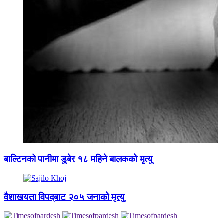
बाल्टिनको पानीमा डुबेर १८ महिने बालकको मृत्यु
वैशाखयता विपद्‌बाट २०५ जनाको मृत्यु