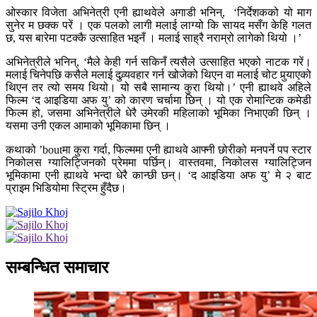
ओस्कार विजेता अभिनेत्री एनी ह्याथवेले अगाडी भनिन्, ‘निर्देशकको यो माग
सुनेर म छक्क परें । एक पलको लागी मलाई लाग्यो कि सायद मसँग केहि गलत
छ, यस बारेमा पटक्कै उत्साहित भइनँ । मलाई साह्रै नराम्रो लागेको थियो ।’
अभिनेत्रीले भनिन्, ‘मैले केही गर्न सकिनँ त्यसैले उत्साहित भएको नाटक गरें।
मलाई चिनेपछि कसैले मलाई दुव्र्यवहार गर्न खोजेको थिएन वा मलाई चोट पुर्‍याएको
थिएन तर त्यो समय थियो। यो सबै सामान्य कुरा थियो।’ एनी ह्याथवे अहिले
फिल्म ‘द आइडिया अफ यु’ को कारण चर्चामा छिन् । यो एक रोमान्टिक कमेडी
फिल्म हो, जसमा अभिनेत्रीले धेरै उमेरकी महिलाको भूमिका निभाएकी छिन् ।
यसमा उनी एकल आमाको भूमिकामा छिन् ।
कथाको ’boutमा कुरा गर्दा, फिल्ममा एनी ह्याथवे आफ्नी छोरीको मनपर्ने पप स्टार
निकोलस ग्यालिट्जिनको प्रेममा पर्छिन्। वास्तवमा, निकोलस ग्यालिट्जिन
भूमिकामा एनी ह्याथवे भन्दा धेरै कान्छी छन्। ‘द आइडिया अफ यु’ मे २ बाट
प्राइम भिडियोमा स्ट्रिम हुँदैछ।
सम्बन्धित समाचार