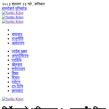
२०८३ श्रावण २३ गते , शनिबार
हाम्रोबारे
युनिकोड
समाचार
राजनीति
अर्थतन्त्र
प्रदेश खबर
अन्तर्राष्ट्रिय
प्रविधि
खेलकुद
मनोरञ्जन
शिक्षा
विचार
पर्यटन
टप टिभि
छापाबाट