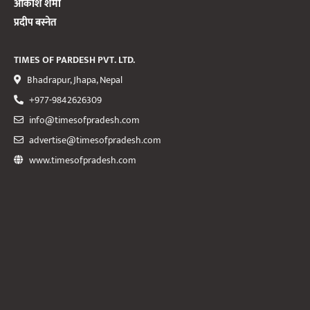
आकाश शर्मा
प्रदीप बस्नेत
TIMES OF PARDESH PVT. LTD.
Bhadrapur, Jhapa, Nepal
+977-9842626309
info@timesofpradesh.com
advertise@timesofpradesh.com
www.timesofpradesh.com