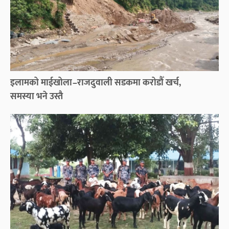
इलामको माईखोला–राजदुवाली सडकमा करोडौँ खर्च,
समस्या भने उस्तै